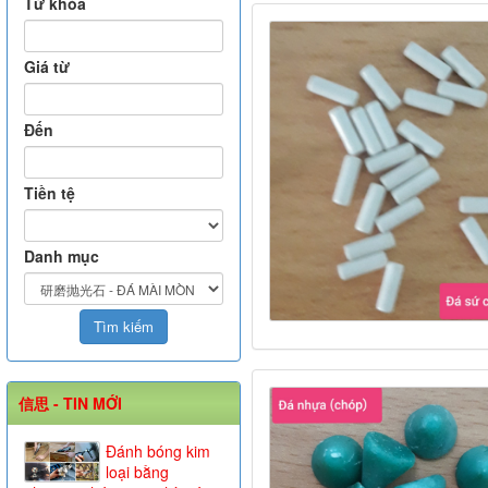
Từ khóa
Giá từ
Đến
Tiền tệ
Danh mục
信思 - TIN MỚI
Đánh bóng kim
loại bằng