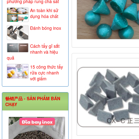
phương pháp rung chà sát
An toàn khi sử
dụng hóa chất
Đánh bóng inox
Cách tẩy gỉ sắt
nhanh và hiệu
quả
15 công thức tẩy
rửa cực nhanh
với giấm
畅销产品 - SẢN PHẨM BÁN
CHẠY