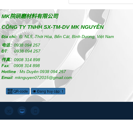
MK
院研磨材料有限公司
CÔNG TY TNHH SX-TM-DV MK NGUYỄN
Địa chỉ:
Đ. NL5, Thới Hòa, Bến Cát, Bình Dương, Việt Nam
电话
：
0938 094 257
ĐT
:
0938 094 257
传真
：
0908 314 898
Fax
:
0908 314 898
Hotline
:
Ms Duyên
0938 094 257
Email
: mknguyen072015@gmail.com
QR-code
Đang truy cập: 1