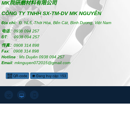
MK
院研磨材料有限公司
CÔNG TY TNHH SX-TM-DV MK NGUYỄN
Địa chỉ:
Đ. NL5, Thới Hòa, Bến Cát, Bình Dương, Việt Nam
电话
：
0938 094 257
ĐT
:
0938 094 257
传真
：
0908 314 898
Fax
:
0908 314 898
Hotline
:
Ms Duyên
0938 094 257
Email
: mknguyen072015@gmail.com
QR-code
Đang truy cập: 153