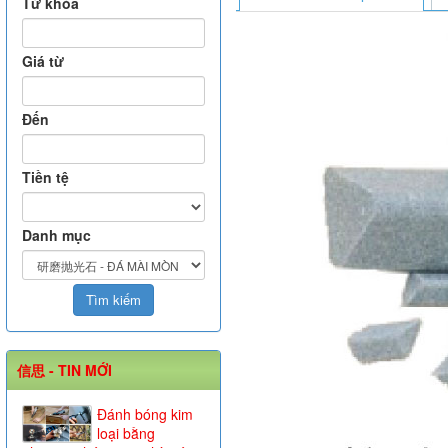
Từ khóa
Giá từ
Đến
Tiền tệ
Danh mục
信思 - TIN MỚI
Đánh bóng kim
loại bằng