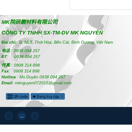
MK
院研磨材料有限公司
CÔNG TY TNHH SX-TM-DV MK NGUYỄN
Địa chỉ:
Đ. NL5, Thới Hòa, Bến Cát, Bình Dương, Việt Nam
电话
：
0938 094 257
ĐT
:
0938 094 257
传真
：
0908 314 898
Fax
:
0908 314 898
Hotline
:
Ms Duyên
0938 094 257
Email
: mknguyen072015@gmail.com
QR-code
Đang truy cập: 1