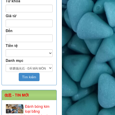
Từ khóa
Giá từ
Đến
Tiền tệ
Danh mục
信思 - TIN MỚI
Đánh bóng kim
loại bằng