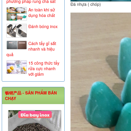
phương pháp rung chà sát
Đá nhựa ( chóp)
An toàn khi sử
dụng hóa chất
Đánh bóng inox
Cách tẩy gỉ sắt
nhanh và hiệu
quả
15 công thức tẩy
rửa cực nhanh
với giấm
畅销产品 - SẢN PHẨM BÁN
CHẠY