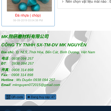
Nên chọn vật liệu mài nào :
Đá nhựa ( chóp)
06-09-2019 03:04:38 PM
MK
院研磨材料有限公司
CÔNG TY TNHH SX-TM-DV MK NGUYỄN
Địa chỉ:
Đ. NL5, Thới Hòa, Bến Cát, Bình Dương, Việt Nam
电话
：
0938 094 257
ĐT
:
0938 094 257
传真
：
0908 314 898
Fax
:
0908 314 898
Hotline
:
Ms Duyên
0938 094 257
Email
: mknguyen072015@gmail.com
QR-code
Đang truy cập: 47