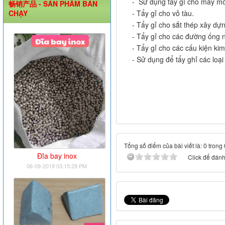
- Sử dụng tẩy gỉ cho máy móc, 
畅销产品 - SẢN PHẨM BÁN
CHẠY
- Tẩy gỉ cho vỏ tàu.
- Tẩy gỉ cho sắt thép xây dựn
- Tẩy gỉ cho các đường ống n
- Tẩy gỉ cho các cấu kiện kim
- Sử dụng để tẩy ghỉ các loại
Tổng số điểm của bài viết là: 0 trong
Đĩa bay inox
Click để đánh 
06-09-2019 03:15:29 PM