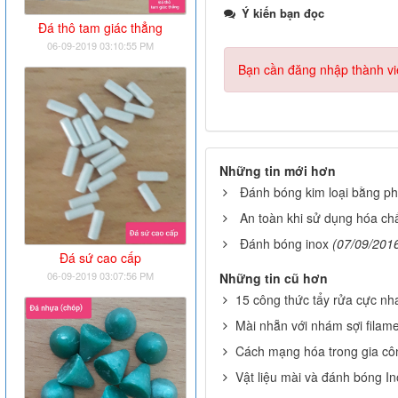
Ý kiến bạn đọc
Đá thô tam giác thẳng
06-09-2019 03:10:55 PM
Bạn cần đăng nhập thành viê
Những tin mới hơn
Đánh bóng kim loại bằng p
An toàn khi sử dụng hóa ch
Đánh bóng inox
(07/09/201
Đá sứ cao cấp
06-09-2019 03:07:56 PM
Những tin cũ hơn
15 công thức tẩy rửa cực nh
Mài nhẵn với nhám sợi filam
Cách mạng hóa trong gia cô
Vật liệu mài và đánh bóng In