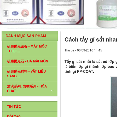
Cách tẩy gỉ sắt nha
研磨抛光设备 - MÁY MÓC
Thứ ba - 06/09/2016 14:45
THIẾT...
研磨抛光石 - ĐÁ MÀI MÒN
Tẩy gỉ sắt nhất là sắt có lớp
là biến lớp gỉ thành lớp bảo
研磨抛光材料 - VẬT LIỆU
tính gỉ PP-COAT.
SÁNG...
清洗系列; 防锈系列 - HÓA
CHẤT...
TIN TỨC
ĐỐI TÁC