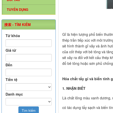
TUYỂN DỤNG
搜索 - TÌM KIẾM
Gỉ là hiện tượng phổ biến thườn
Từ khóa
thép trần tiếp xúc với môi trườn
sẽ hình thành gỉ vảy và ảnh hưở
Giá từ
của cốt thép với bê tông và tăn
sẽ xảy ra đối với kết cấu thép 
đổ bê tông hoặc sơn phủ chốn
Đến
Hóa chất tẩy gỉ và biến tính g
Tiền tệ
1. NHẬN BIẾT
Danh mục
Là chất lỏng màu xanh dương, 
có tác dụng tẩy sạch và biến tí