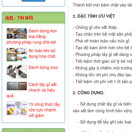
Thành bột mịn bám chặt vào tấ
2. ĐẶC TÍNH ƯU VIỆT
信思 - TIN MỚI
- Chống gỉ cho sắt thép
Đánh bóng kim
- Tạo chân trên bề mặt sản phẩ
loại bằng
- Phá vỡ hoàn toàn cấu trúc gỉ
phương pháp rung chà sát
- Tạo độ bám dính hơn cho bê 
An toàn khi sử
- Phương pháp tẩy gỉ dễ dàng v
dụng hóa chất
- Tiết kiệm thời gian xử lý bề mặ
Đánh bóng inox
- Không gây ô nhiễm môi trườn
- Không tốn chi phí cho đào tạ
- Tiết kiệm chi phí với 1 lít sả
Cách tẩy gỉ sắt
nhanh và hiệu
2. CÔNG DỤNG:
quả
- Sử dụng chất tẩy gỉ và biến t
15 công thức tẩy
rửa cực nhanh
vào sắt làm công trình bền vữn
với giấm
- Sử dụng để tẩy ghỉ các loại 