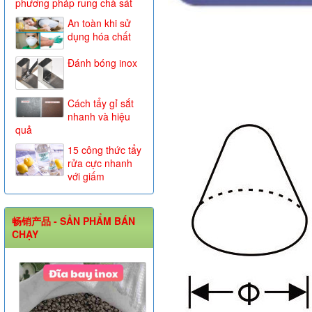
phương pháp rung chà sát
An toàn khi sử
dụng hóa chất
Đánh bóng inox
Cách tẩy gỉ sắt
nhanh và hiệu
quả
15 công thức tẩy
rửa cực nhanh
với giấm
畅销产品 - SẢN PHẨM BÁN
CHẠY