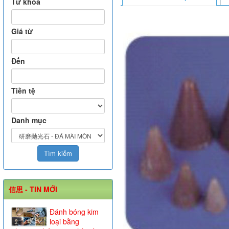
Từ khóa
Giá từ
Đến
Tiền tệ
Danh mục
信思 - TIN MỚI
Đánh bóng kim
loại bằng