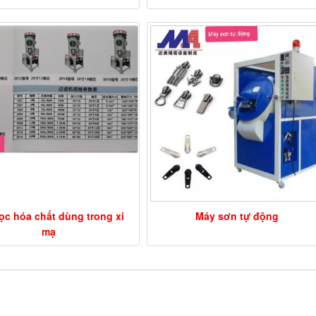
ọc hóa chất dùng trong xi
Máy sơn tự động
mạ