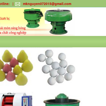
Hotline: |
mknguyen072015@gmail.com