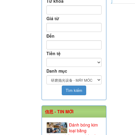
Từ khóa
Giá từ
Đến
Tiền tệ
Danh mục
信思 - TIN MỚI
Đánh bóng kim
loại bằng