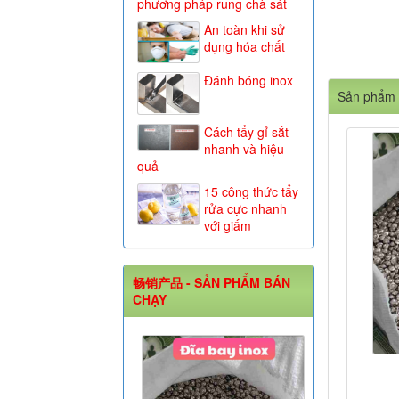
phương pháp rung chà sát
An toàn khi sử
dụng hóa chất
Đánh bóng inox
Sản phẩm 
Cách tẩy gỉ sắt
nhanh và hiệu
quả
15 công thức tẩy
rửa cực nhanh
với giấm
畅销产品 - SẢN PHẨM BÁN
CHẠY